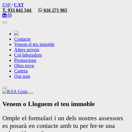
ESP
/
CAT
T. 933 842 544
616 271 965
Toggle
navigation
Contacte
Venem el teu inmoble
Altres serveis
Col·laboradors
Promocions
Obra nova
Cartera
Qui som
Toggle
navigation
Venem o Lloguem el teu immoble
Omple el formulari i un dels nostres assessors
es posarà en contacte amb tu per fer-te una