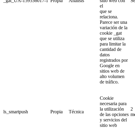
_gat_UA-159536017-1
Propia
Análisis
sitio web con
S
el
que se
relaciona.
Parece ser una
variación de la
cookie _gat
que se utiliza
para limitar la
cantidad de
datos
registrados por
Google en
sitios web de
alto volumen
de tráfico.
Cookie
necesaria para
la utilización
2
ls_smartpush
Propia
Técnica
de las opciones
m
y servicios del
sitio web