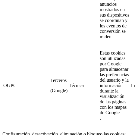
anuncios
mostrados en
sus dispositivos
se coordinan y
los eventos de
conversión se
miden.
Estas cookies
son utilizadas
por Google
para almacenar
las preferencias
del usuario y la
Terceros
OGPC
Técnica
información
1 
(Google)
durante la
visualización
de las páginas
con los mapas
de Google
.
Configuración, desactivación, eliminación o bloqueo las cookies: