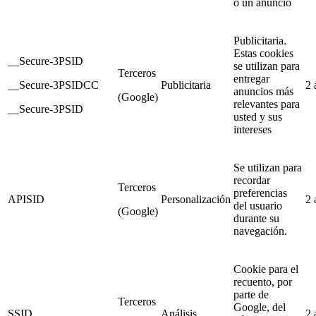
o un anuncio
Publicitaria.
Estas cookies
__Secure-3PSID
se utilizan para
Terceros
entregar
__Secure-3PSIDCC
Publicitaria
2 
anuncios más
(Google)
relevantes para
__Secure-3PSID
usted y sus
intereses
Se utilizan para
recordar
Terceros
preferencias
APISID
Personalización
2 
del usuario
(Google)
durante su
navegación.
Cookie para el
recuento, por
parte de
Terceros
Google, del
SSID
Análisis
2 