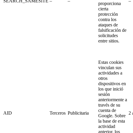
SEARCH_SAMESITE
–
–
–
proporciona
cierta
protección
contra los
ataques de
falsificación de
solicitudes
entre sitios.
Estas cookies
vinculan sus
actividades a
otros
dispositivos en
los que inició
sesión
anteriormente a
través de su
cuenta de
AID
Terceros
Publicitaria
2 
Google. Sobre
la base de esta
actividad
anterior, los