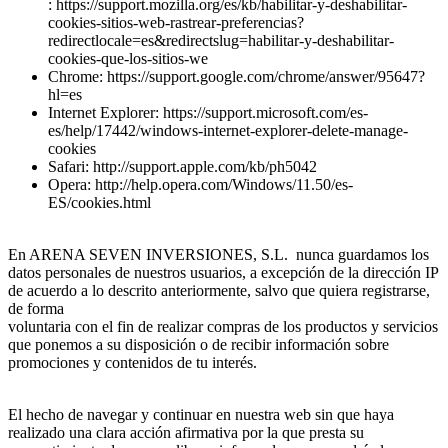
: https://support.mozilla.org/es/kb/habilitar-y-deshabilitar-
cookies-sitios-web-rastrear-preferencias?
redirectlocale=es&redirectslug=habilitar-y-deshabilitar-
cookies-que-los-sitios-we
Chrome
: https://support.google.com/chrome/answer/95647?
hl=es
Internet Explorer
: https://support.microsoft.com/es-
es/help/17442/windows-internet-explorer-delete-manage-
cookies
Safari
: http://support.apple.com/kb/ph5042
Opera
: http://help.opera.com/Windows/11.50/es-
ES/cookies.html
En ARENA SEVEN INVERSIONES, S.L. nunca guardamos los
datos personales de nuestros usuarios, a excepción de la dirección IP
de acuerdo a lo descrito anteriormente, salvo que quiera registrarse,
de forma
voluntaria con el fin de realizar compras de los productos y servicios
que ponemos a su disposición o de recibir información sobre
promociones y contenidos de tu interés.
El hecho de navegar y continuar en nuestra web sin que haya
realizado una clara acción afirmativa por la que presta su