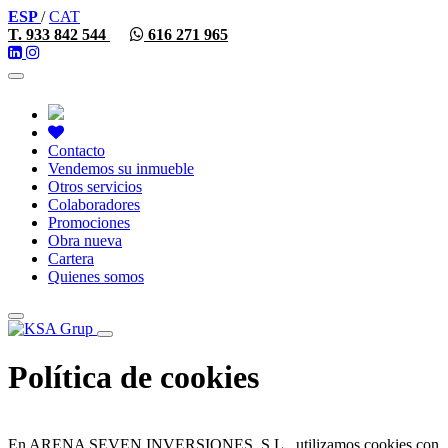
ESP
/
CAT
T. 933 842 544
616 271 965
Toggle
navigation
Contacto
Vendemos su inmueble
Otros servicios
Colaboradores
Promociones
Obra nueva
Cartera
Quienes somos
Toggle
navigation
Política de cookies
En ARENA SEVEN INVERSIONES, S.L. utilizamos cookies con