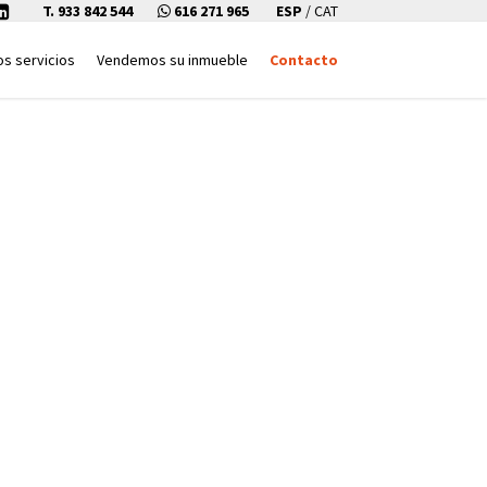
T. 933 842 544
616 271 965
ESP
/
CAT
os servicios
Vendemos su inmueble
Contacto