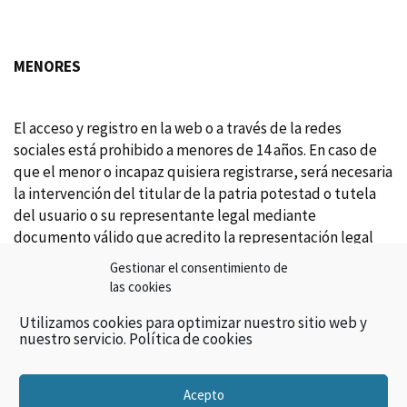
MENORES
El acceso y registro en la web o a través de la redes
sociales está prohibido a menores de 14 años. En caso de
que el menor o incapaz quisiera registrarse, será necesaria
la intervención del titular de la patria potestad o tutela
del usuario o su representante legal mediante
documento válido que acredito la representación legal
del usuario incapaz para el acceso.
Gestionar el consentimiento de
las cookies
EL TITULAR DE LA WEB/REDES SOCIALES quedará
Utilizamos cookies para optimizar nuestro sitio web y
nuestro servicio.
Política de cookies
expresamente exonerada de cualquier responsabilidad
que pudiera derivarse del uso de las redes sociales por
menores o incapaces.
Acepto