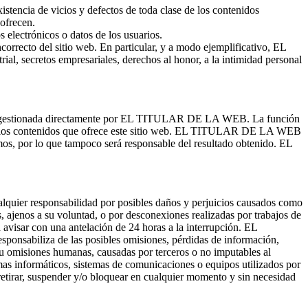
xistencia de vicios y defectos de toda clase de los contenidos
 ofrecen.
 electrónicos o datos de los usuarios.
ncorrecto del sitio web. En particular, y a modo ejemplificativo, EL
, secretos empresariales, derechos al honor, a la intimidad personal
ea gestionada directamente por EL TITULAR DE LA WEB. La función
pliar los contenidos que ofrece este sitio web. EL TITULAR DE LA WEB
ismos, por lo que tampoco será responsable del resultado obtenido. EL
uier responsabilidad por posibles daños y perjuicios causados como
s, ajenos a su voluntad, o por desconexiones realizadas por trabajos de
isar con una antelación de 24 horas a la interrupción. EL
ponsabiliza de las posibles omisiones, pérdidas de información,
 u omisiones humanas, causadas por terceros o no imputables al
informáticos, sistemas de comunicaciones o equipos utilizados por
rar, suspender y/o bloquear en cualquier momento y sin necesidad