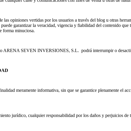
 de cualquier clase y comunicaciones con fines de venta u otras de natu
opiniones vertidas por los usuarios a través del blog u otras herrami
 garantizar la veracidad, vigencia y fiabilidad del contenido que t
de forma minuciosa.
o ARENA SEVEN INVERSIONES, S.L. podrá interrumpir o desactivar c
DAD
 finalidad meramente informativa, sin que se garantice plenamente el acc
jurídico, cualquier responsabilidad por los daños y perjuicios de t