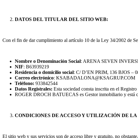
DATOS DEL TITULAR DEL SITIO WEB:
Con el fin de dar cumplimiento al artículo 10 de la Ley 34/2002 de Se
Nombre o Denominación Social
: ARENA SEVEN INVERSI
NIF
: B63939219
Residencia o domicilio social
: C/ D’EN PRIM, 136 BJOS
Correo electrónico
: KSABADALONA@KSAGRUP.COM
Teléfono:
933842544
Datos Registrales:
Esta sociedad consta inscrita en el Regi
ROGER DROCH BATUECAS es Gestor inmobiliario y está coleg
CONDICIONES DE ACCESO Y UTILIZACIÓN DE LA
El sitio web y sus servicios son de acceso libre y gratuito, no obst