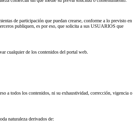
raleza comercial sin que medie su previa solicitud o consentimiento.
entas de participación que puedan crearse, conforme a lo previsto en
erceros publiquen, es por eso, que solicita a sus USUARIOS que
ualquier de los contenidos del portal web.
eso a todos los contenidos, ni su exhaustividad, corrección, vigencia o
oda naturaleza derivados de: