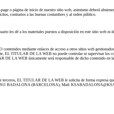
page o página de inicio de nuestro sitio web, asimismo deberá absteners
os, contrarios a las buenas costumbres y al orden público.
es dé a los materiales puestos a disposición en este sitio web ni de 
idos mediante enlaces de acceso a otros sitios web gestionados por t
 EL TITULAR DE LA WEB no puede controlar ni supervisar los conteni
DE LA WEB únicamente será responsable de dicho contenido en la med
s de terceros, EL TITULAR DE LA WEB le solicita de forma expresa que 
JOS – 08911 BADALONA (BARCELONA), Mail: KSABADALONA@KSA