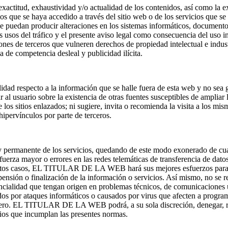
 exactitud, exhaustividad y/o actualidad de los contenidos, así como la e
os que se haya accedido a través del sitio web o de los servicios que se
e puedan producir alteraciones en los sistemas informáticos, documentos
os usos del tráfico y el presente aviso legal como consecuencia del uso i
e terceros que vulneren derechos de propiedad intelectual e industrial
a de competencia desleal y publicidad ilícita.
d respecto a la información que se halle fuera de esta web y no s
ar al usuario sobre la existencia de otras fuentes susceptibles de am
 los sitios enlazados; ni sugiere, invita o recomienda la visita a los m
ervínculos por parte de terceros.
rmanente de los servicios, quedando de este modo exonerado de cualq
fuerza mayor o errores en las redes telemáticas de transferencia de dato
estos casos, EL TITULAR DE LA WEB hará sus mejores esfuerzos para av
ón o finalización de la información o servicios. Así mismo, no se res
encialidad que tengan origen en problemas técnicos, de comunicaciones
 ataques informáticos o causados por virus que afecten a programas 
o. EL TITULAR DE LA WEB podrá, a su sola discreción, denegar, reti
rios que incumplan las presentes normas.