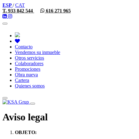
ESP
/
CAT
T. 933 842 544
616 271 965
Toggle
navigation
Contacto
Vendemos su inmueble
Otros servicios
Colaboradores
Promociones
Obra nueva
Cartera
Quienes somos
Toggle
navigation
Aviso legal
OBJETO: