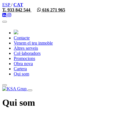
ESP
/
CAT
T. 933 842 544
616 271 965
Toggle
navigation
Contacte
Venem el teu inmoble
Altres serveis
Col·laboradors
Promocions
Obra nova
Cartera
Qui som
Toggle
navigation
Qui som