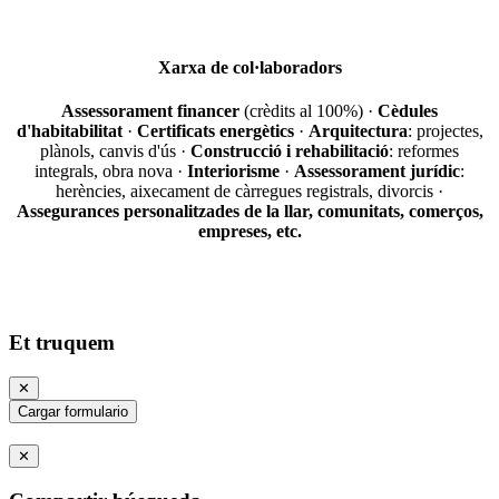
Xarxa de col·laboradors
Assessorament financer
(crèdits al 100%) ·
Cèdules
d'habitabilitat
·
Certificats energètics
·
Arquitectura
: projectes,
plànols, canvis d'ús ·
Construcció i rehabilitació
: reformes
integrals, obra nova ·
Interiorisme
·
Assessorament jurídic
:
herències, aixecament de càrregues registrals, divorcis ·
Assegurances personalitzades de la llar, comunitats, comerços,
empreses, etc.
Et truquem
✕
Cargar formulario
✕