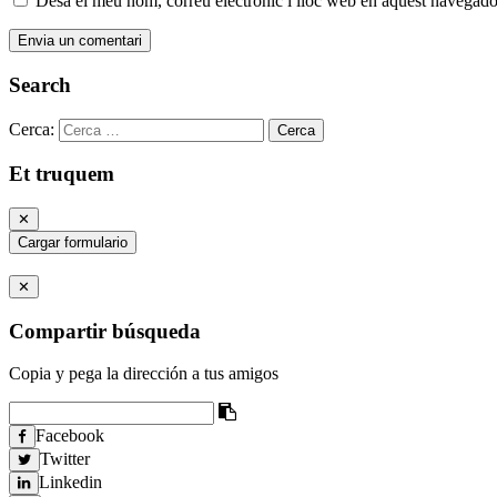
Desa el meu nom, correu electrònic i lloc web en aquest navegado
Search
Cerca:
Et truquem
✕
Cargar formulario
✕
Compartir búsqueda
Copia y pega la dirección a tus amigos
Facebook
Twitter
Linkedin