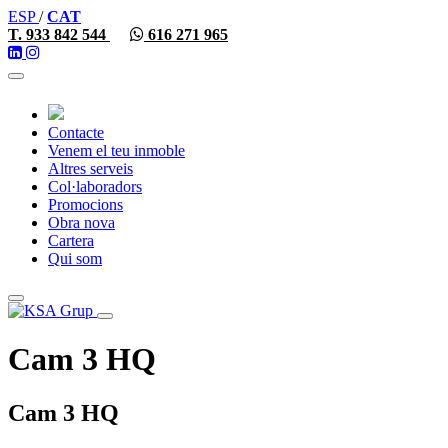
ESP
/
CAT
T. 933 842 544
616 271 965
Toggle
navigation
Contacte
Venem el teu inmoble
Altres serveis
Col·laboradors
Promocions
Obra nova
Cartera
Qui som
Toggle
navigation
Cam 3 HQ
Cam 3 HQ