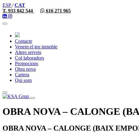
ESP
/
CAT
T. 933 842 544
616 271 965
Toggle
navigation
Contacte
Venem el teu inmoble
Altres serveis
Col·laboradors
Promocions
Obra nova
Cartera
Qui som
Toggle
navigation
OBRA NOVA – CALONGE (B
OBRA NOVA – CALONGE (BAIX EMPO