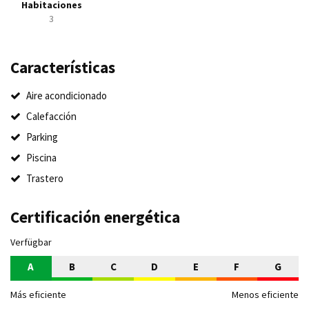
Habitaciones
3
Características
Aire acondicionado
Calefacción
Parking
Piscina
Trastero
Certificación energética
Verfügbar
A
B
C
D
E
F
G
Más eficiente
Menos eficiente