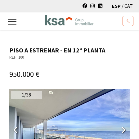
ESP
/
CAT
Toggle
navigation
PISO A ESTRENAR - EN 12ª PLANTA
REF.: 100
950.000 €
1
/
38