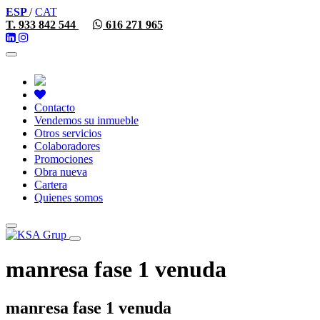
ESP
/
CAT
T. 933 842 544
616 271 965
Toggle
navigation
Contacto
Vendemos su inmueble
Otros servicios
Colaboradores
Promociones
Obra nueva
Cartera
Quienes somos
Toggle
navigation
manresa fase 1 venuda
manresa fase 1 venuda