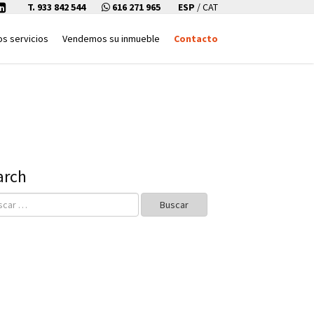
T. 933 842 544
616 271 965
ESP
/
CAT
os servicios
Vendemos su inmueble
Contacto
arch
r: