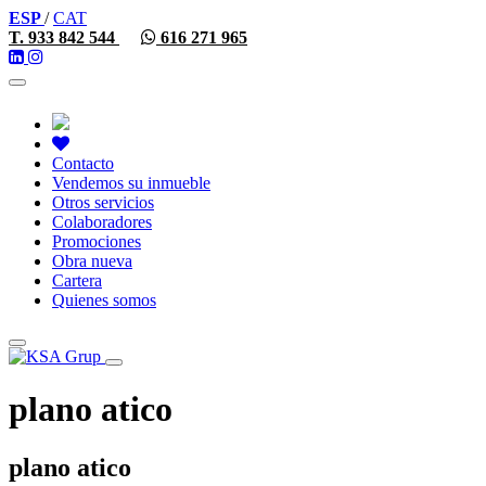
ESP
/
CAT
T. 933 842 544
616 271 965
Toggle
navigation
Contacto
Vendemos su inmueble
Otros servicios
Colaboradores
Promociones
Obra nueva
Cartera
Quienes somos
Toggle
navigation
plano atico
plano atico