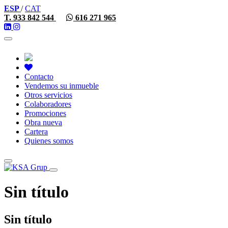
ESP
/
CAT
T. 933 842 544
616 271 965
Toggle
navigation
Contacto
Vendemos su inmueble
Otros servicios
Colaboradores
Promociones
Obra nueva
Cartera
Quienes somos
Toggle
navigation
Sin título
Sin título