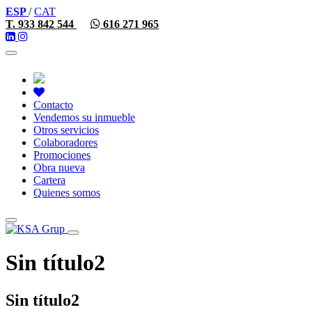
ESP
/
CAT
T. 933 842 544
616 271 965
Toggle
navigation
Contacto
Vendemos su inmueble
Otros servicios
Colaboradores
Promociones
Obra nueva
Cartera
Quienes somos
Toggle
navigation
Sin título2
Sin título2