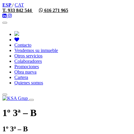
ESP
/
CAT
T. 933 842 544
616 271 965
Toggle
navigation
Contacto
Vendemos su inmueble
Otros servicios
Colaboradores
Promociones
Obra nueva
Cartera
Quienes somos
Toggle
navigation
1º 3ª – B
1º 3ª – B