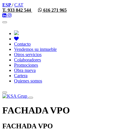
ESP
/
CAT
T. 933 842 544
616 271 965
Toggle
navigation
Contacto
Vendemos su inmueble
Otros servicios
Colaboradores
Promociones
Obra nueva
Cartera
Quienes somos
Toggle
navigation
FACHADA VPO
FACHADA VPO