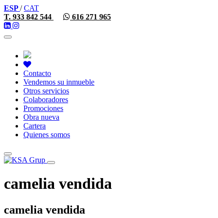
ESP
/
CAT
T. 933 842 544
616 271 965
Toggle
navigation
Contacto
Vendemos su inmueble
Otros servicios
Colaboradores
Promociones
Obra nueva
Cartera
Quienes somos
Toggle
navigation
camelia vendida
camelia vendida