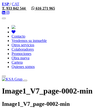
ESP
/
CAT
T. 933 842 544
616 271 965
Toggle
navigation
Contacto
Vendemos su inmueble
Otros servicios
Colaboradores
Promociones
Obra nueva
Cartera
Quienes somos
Toggle
navigation
Image1_V7_page-0002-min
Image1_V7_page-0002-min