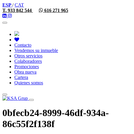
ESP
/
CAT
T. 933 842 544
616 271 965
Toggle
navigation
Contacto
Vendemos su inmueble
Otros servicios
Colaboradores
Promociones
Obra nueva
Cartera
Quienes somos
Toggle
navigation
0bfecb24-8999-46df-934a-
86c55f2f138f